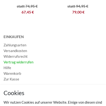
statt 74,95 €
statt 94,95 €
67,45 €
79,00 €
EINKAUFEN
Zahlungsarten
Versandkosten
Widerrufsrecht
Vertrag widerrufen
Hilfe
Warenkorb
Zur Kasse
MEIN KONTO
Cookies
Registrieren
Wir nutzen Cookies auf unserer Website. Einige von diesen sind
Login