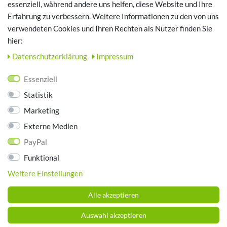
essenziell, während andere uns helfen, diese Website und Ihre
Erfahrung zu verbessern. Weitere Informationen zu den von uns
TOP SCHUHTHEMEN
verwendeten Cookies und Ihren Rechten als Nutzer finden Sie
hier:
Hausschuhe - Bequeme Schuhe für zuhause
Daten­schutz­erklärung
Impressum
UNTERNEHMEN
Essenziell
Kontakt
Statistik
Datenschutz
Marketing
AGB
Impressum
Externe Medien
PayPal
ZAHLUNGSARTEN
Funktional
Weitere Einstellungen
Alle akzeptieren
Auswahl akzeptieren