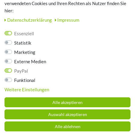
TOP SCHUHTHEMEN
verwendeten Cookies und Ihren Rechten als Nutzer finden Sie
hier:
Hausschuhe - Bequeme Schuhe für zuhause
Daten­schutz­erklärung
Impressum
UNTERNEHMEN
Essenziell
Kontakt
Statistik
Datenschutz
Marketing
AGB
Impressum
Externe Medien
PayPal
ZAHLUNGSARTEN
Funktional
Weitere Einstellungen
Alle akzeptieren
Auswahl akzeptieren
Alle ablehnen
© Copyright 2026 Schuhhaus Brummund. Alle Rechte vorbehalten.