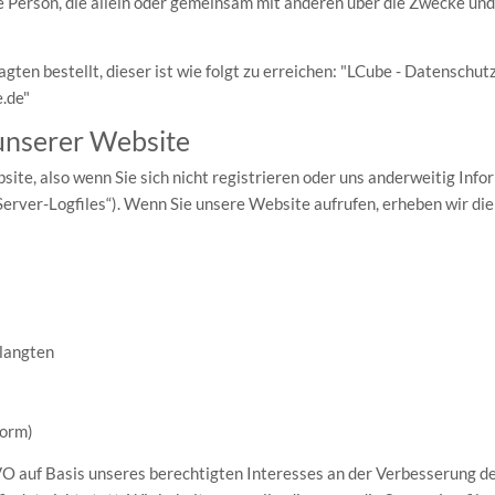
sche Person, die allein oder gemeinsam mit anderen über die Zwecke 
en bestellt, dieser ist wie folgt zu erreichen: "LCube - Datenschutz 
.de"
unserer Website
te, also wenn Sie sich nicht registrieren oder uns anderweitig Info
Server-Logfiles“). Wenn Sie unsere Website aufrufen, erheben wir die 
elangten
Form)
GVO auf Basis unseres berechtigten Interesses an der Verbesserung de