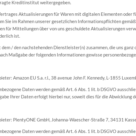
agte Kreditinstitut weitergegeben.
rtrages Aktualisierungen für Waren mit digitalen Elementen oder für
m Sie im Rahmen unserer gesetzlichen Informationspflichten gemäß Ar
n für Mitteilungen über von uns geschuldete Aktualisierungen verw
erlich ist.
it dem / den nachstehenden Dienstleister(n) zusammen, die uns ganz 
 nach Maßgabe der folgenden Informationen gewisse personenbezoge
bieter: Amazon EU S.a. r.l., 38 avenue John F. Kennedy, L-1855 Luxe
nbezogene Daten werden gemäß Art. 6 Abs. 1 lit. b DSGVO ausschlie
e Ihrer Daten erfolgt hierbei nur, soweit dies für die Abwicklung der
Anbieter: PlentyONE GmbH, Johanna-Waescher-Straße 7, 34131 Kasse
nbezogene Daten werden gemäß Art. 6 Abs. 1 lit. b DSGVO ausschlie