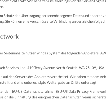
et nicht statt. Wir behalten uns allerdings vor, die Server-Logfiles
en.
m Schutz der Übertragung personenbezogener Daten und anderer vert
g. Sie können eine verschlüsselte Verbindung an der Zeichenfolge „h
Network
der Seiteninhalte nutzen wir das System des folgenden Anbieters: 
b Services, Inc., 410 Terry Avenue North, Seattle, WA 98109, USA
 auf den Servern des Anbieters verarbeitet. Wir haben mit dem Anb
rstellt und eine unberechtigte Weitergabe an Dritte untersagt.
ieter dem EU-US-Datenschutzrahmen (EU-US Data Privacy Framework)
ion die Einhaltung des europäischen Datenschutzniveaus sicherstel