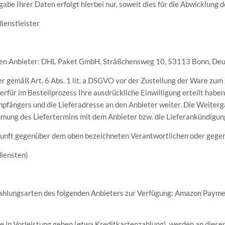
e Ihrer Daten erfolgt hierbei nur, soweit dies für die Abwicklung der
enstleister
nden Anbieter: DHL Paket GmbH, Sträßchensweg 10, 53113 Bonn, De
 gemäß Art. 6 Abs. 1 lit. a DSGVO vor der Zustellung der Ware zum
ierfür im Bestellprozess Ihre ausdrückliche Einwilligung erteilt hab
fängers und die Lieferadresse an den Anbieter weiter. Die Weitergab
timmung des Liefertermins mit dem Anbieter bzw. die Lieferankündigun
Zukunft gegenüber dem oben bezeichneten Verantwortlichen oder geg
iensten)
ahlungsarten des folgenden Anbieters zur Verfügung: Amazon Payment
Sie in Vorleistung gehen (etwa Kreditkartenzahlung), werden an dies