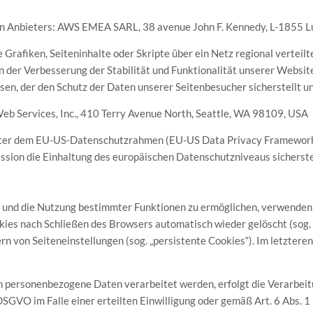
den Anbieters: AWS EMEA SARL, 38 avenue John F. Kennedy, L-1855 
Grafiken, Seiteninhalte oder Skripte über ein Netz regional verteilt
 der Verbesserung der Stabilität und Funktionalität unserer Website
en, der den Schutz der Daten unserer Seitenbesucher sicherstellt u
b Services, Inc., 410 Terry Avenue North, Seattle, WA 98109, USA
ieter dem EU-US-Datenschutzrahmen (EU-US Data Privacy Framework)
ion die Einhaltung des europäischen Datenschutzniveaus sicherstel
und die Nutzung bestimmter Funktionen zu ermöglichen, verwenden wi
ies nach Schließen des Browsers automatisch wieder gelöscht (sog. „
n von Seiteneinstellungen (sog. „persistente Cookies“). Im letzteren
h personenbezogene Daten verarbeitet werden, erfolgt die Verarbeit
 DSGVO im Falle einer erteilten Einwilligung oder gemäß Art. 6 Abs. 