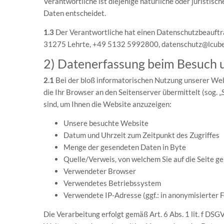
Verantwortliche ist diejenige natürliche oder juristi
Daten entscheidet.
1.3
Der Verantwortliche hat einen Datenschutzbeauftragt
31275 Lehrte, +49 5132 5992800, datenschutz@lcube
2) Datenerfassung beim Besuch 
2.1
Bei der bloß informatorischen Nutzung unserer Websi
die Ihr Browser an den Seitenserver übermittelt (sog. „
sind, um Ihnen die Website anzuzeigen:
Unsere besuchte Website
Datum und Uhrzeit zum Zeitpunkt des Zugriffes
Menge der gesendeten Daten in Byte
Quelle/Verweis, von welchem Sie auf die Seite g
Verwendeter Browser
Verwendetes Betriebssystem
Verwendete IP-Adresse (ggf.: in anonymisierter 
Die Verarbeitung erfolgt gemäß Art. 6 Abs. 1 lit. f DS