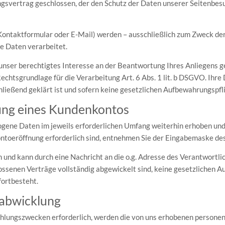
gsvertrag geschlossen, der den Schutz der Daten unserer Seitenbesu
Kontaktformular oder E-Mail) werden – ausschließlich zum Zweck de
e Daten verarbeitet.
unser berechtigtes Interesse an der Beantwortung Ihres Anliegens gem
 Rechtsgrundlage für die Verarbeitung Art. 6 Abs. 1 lit. b DSGVO. Ih
hließend geklärt ist und sofern keine gesetzlichen Aufbewahrungspf
nung eines Kundenkontos
ene Daten im jeweils erforderlichen Umfang weiterhin erhoben und v
ontoeröffnung erforderlich sind, entnehmen Sie der Eingabemaske de
h und kann durch eine Nachricht an die o.g. Adresse des Verantwortl
lossenen Verträge vollständig abgewickelt sind, keine gesetzlichen
fortbesteht.
labwicklung
Zahlungszwecken erforderlich, werden die von uns erhobenen persone