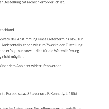
 Bestellung tatsächlich erforderlich ist.
utschland
 Zweck der Abstimmung eines Liefertermins bzw. zur
en. Anderenfalls geben wir zum Zwecke der Zustellung
e erfolgt nur, soweit dies für die Warenlieferung
g nicht möglich.
enüber dem Anbieter widerrufen werden.
s Europe s.c.a., 38 avenue J.F. Kennedy, L-1855
en Ihre im Rahmen des Bestellvorgangs mitgeteilten