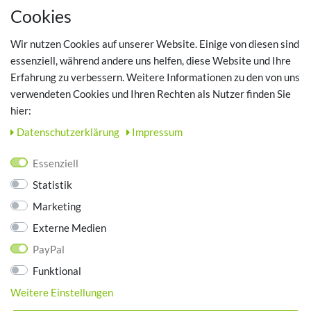
MEIN KONTO
Cookies
Registrieren
Wir nutzen Cookies auf unserer Website. Einige von diesen sind
Login
essenziell, während andere uns helfen, diese Website und Ihre
Erfahrung zu verbessern. Weitere Informationen zu den von uns
TOP SCHUHTHEMEN
verwendeten Cookies und Ihren Rechten als Nutzer finden Sie
hier:
Hausschuhe - Bequeme Schuhe für zuhause
Daten­schutz­erklärung
Impressum
UNTERNEHMEN
Essenziell
Kontakt
Statistik
Datenschutz
Marketing
AGB
Impressum
Externe Medien
PayPal
ZAHLUNGSARTEN
Funktional
Weitere Einstellungen