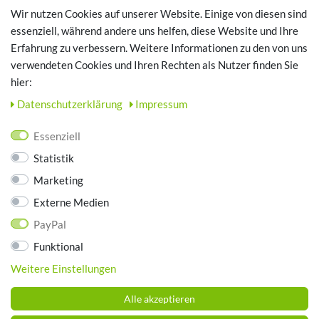
Registrieren
Wir nutzen Cookies auf unserer Website. Einige von diesen sind
Login
essenziell, während andere uns helfen, diese Website und Ihre
Erfahrung zu verbessern. Weitere Informationen zu den von uns
TOP SCHUHTHEMEN
verwendeten Cookies und Ihren Rechten als Nutzer finden Sie
hier:
Hausschuhe - Bequeme Schuhe für zuhause
Daten­schutz­erklärung
Impressum
UNTERNEHMEN
Essenziell
Kontakt
Statistik
Datenschutz
Marketing
AGB
Impressum
Externe Medien
PayPal
ZAHLUNGSARTEN
Funktional
Weitere Einstellungen
Alle akzeptieren