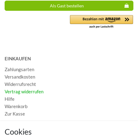
Als Gast bestellen
EINKAUFEN
Zahlungsarten
Versandkosten
Widerrufsrecht
Vertrag widerrufen
Hilfe
Warenkorb
Zur Kasse
MEIN KONTO
Cookies