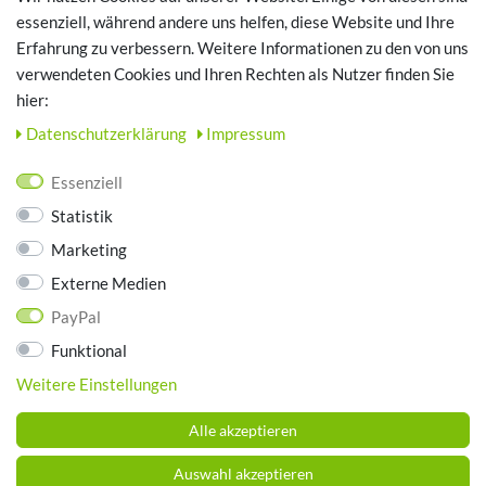
Login
essenziell, während andere uns helfen, diese Website und Ihre
Erfahrung zu verbessern. Weitere Informationen zu den von uns
TOP SCHUHTHEMEN
verwendeten Cookies und Ihren Rechten als Nutzer finden Sie
hier:
Hausschuhe - Bequeme Schuhe für zuhause
Daten­schutz­erklärung
Impressum
UNTERNEHMEN
Essenziell
Kontakt
Statistik
Datenschutz
Marketing
AGB
Impressum
Externe Medien
PayPal
ZAHLUNGSARTEN
Funktional
Weitere Einstellungen
Alle akzeptieren
Auswahl akzeptieren