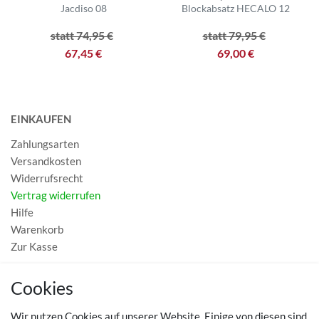
Jacdiso 08
Blockabsatz HECALO 12
statt 74,95 €
statt 79,95 €
67,45 €
69,00 €
EINKAUFEN
Zahlungsarten
Versandkosten
Widerrufsrecht
Vertrag widerrufen
Hilfe
Warenkorb
Zur Kasse
MEIN KONTO
Cookies
Registrieren
Wir nutzen Cookies auf unserer Website. Einige von diesen sind