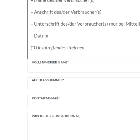
– Name des/der Verbraucher(s)
– Anschrift des/der Verbraucher(s)
– Unterschrift des/der Verbraucher(s) (nur bei Mittei
– Datum
(*) Unzutreffendes streichen.
Ceres::Template.mailFormHoneypotLabel
VOLLSTÄNDIGER NAME*
AUFTRAGSNUMMER*
KONTAKT-E-MAIL*
WIDERRUFSGRUND (OPTIONAL)