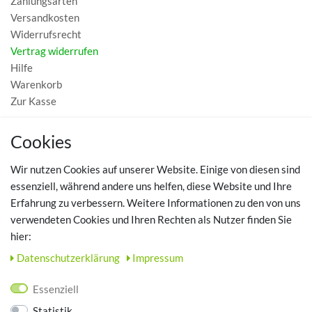
Zahlungsarten
Versandkosten
Widerrufsrecht
Vertrag widerrufen
Hilfe
Warenkorb
Zur Kasse
MEIN KONTO
Cookies
Registrieren
Wir nutzen Cookies auf unserer Website. Einige von diesen sind
Login
essenziell, während andere uns helfen, diese Website und Ihre
Erfahrung zu verbessern. Weitere Informationen zu den von uns
TOP SCHUHTHEMEN
verwendeten Cookies und Ihren Rechten als Nutzer finden Sie
hier:
Hausschuhe - Bequeme Schuhe für zuhause
Daten­schutz­erklärung
Impressum
UNTERNEHMEN
Essenziell
Kontakt
Statistik