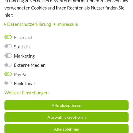
Erfahrung zu verbessern. Weitere Informationen zu den von uns
TOP SCHUHTHEMEN
verwendeten Cookies und Ihren Rechten als Nutzer finden Sie
hier:
Hausschuhe - Bequeme Schuhe für zuhause
Daten­schutz­erklärung
Impressum
UNTERNEHMEN
Essenziell
Kontakt
Statistik
Datenschutz
Marketing
AGB
Impressum
Externe Medien
PayPal
ZAHLUNGSARTEN
Funktional
Weitere Einstellungen
Alle akzeptieren
Auswahl akzeptieren
Alle ablehnen
© Copyright 2026 Schuhhaus Brummund. Alle Rechte vorbehalten.