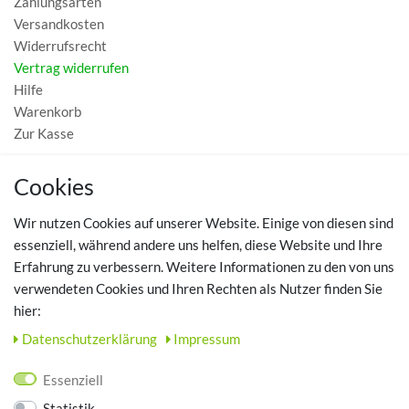
Zahlungsarten
Versandkosten
Widerrufsrecht
Vertrag widerrufen
Hilfe
Warenkorb
Zur Kasse
MEIN KONTO
Cookies
Registrieren
Wir nutzen Cookies auf unserer Website. Einige von diesen sind
Login
essenziell, während andere uns helfen, diese Website und Ihre
Erfahrung zu verbessern. Weitere Informationen zu den von uns
TOP SCHUHTHEMEN
verwendeten Cookies und Ihren Rechten als Nutzer finden Sie
hier:
Hausschuhe - Bequeme Schuhe für zuhause
Daten­schutz­erklärung
Impressum
UNTERNEHMEN
Essenziell
Kontakt
Statistik