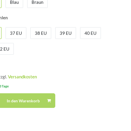
Blau
Braun
hlen
37 EU
38 EU
39 EU
40 EU
2 EU
zzgl.
Versandkosten
-3 Tage
In den Warenkorb