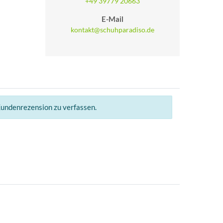
+49 39779 20663
E-Mail
kontakt@schuhparadiso.de
Kundenrezension zu verfassen.