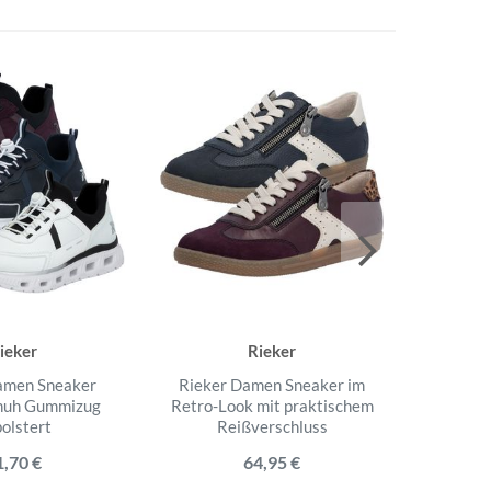
ieker
Rieker
amen Sneaker
Rieker Damen Sneaker im
Rieker 
chuh Gummizug
Retro-Look mit praktischem
Snea
olstert
Reißverschluss
gepolste
1,70 €
64,95 €