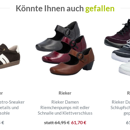
Könnte Ihnen auch
gefallen
er
Rieker
R
etro-Sneaker
Rieker Damen
Rieker D
etails und
Riemchenpumps mit edler
Schlupfs
sohle
Schnalle und Klettverschluss
gep
 €
statt 64,95 €
61,70 €
6