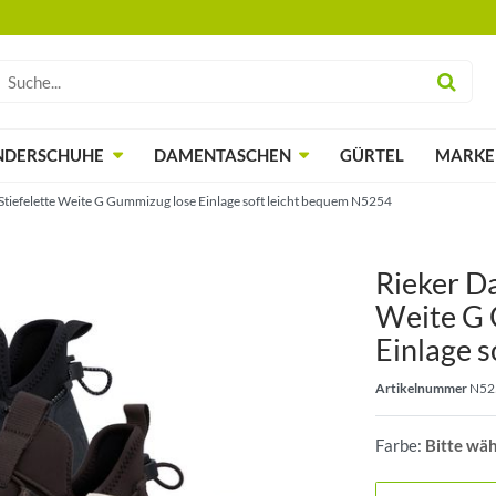
NDERSCHUHE
DAMENTASCHEN
GÜRTEL
MARKE
tiefelette Weite G Gummizug lose Einlage soft leicht bequem N5254
Rieker D
Weite G 
Einlage s
Artikelnummer
N52
Farbe:
Bitte wä