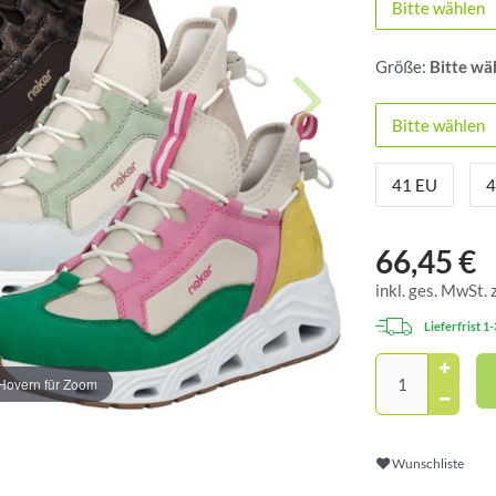
Bitte wählen
Größe:
Bitte wä
Bitte wählen
41 EU
4
66,45 €
inkl. ges. MwSt. 
Lieferfrist 1
Hovern für Zoom
Wunschliste