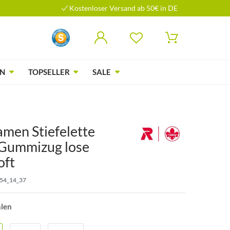
Kostenloser Versand ab 50€ in DE
N
TOPSELLER
SALE
amen Stiefelette
Gummizug lose
oft
54_14_37
hlen