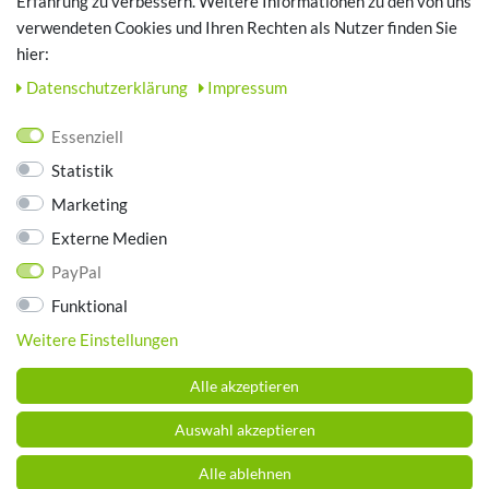
Erfahrung zu verbessern. Weitere Informationen zu den von uns
TOP SCHUHTHEMEN
verwendeten Cookies und Ihren Rechten als Nutzer finden Sie
hier:
Hausschuhe - Bequeme Schuhe für zuhause
Daten­schutz­erklärung
Impressum
UNTERNEHMEN
Essenziell
Kontakt
Statistik
Datenschutz
Marketing
AGB
Impressum
Externe Medien
PayPal
ZAHLUNGSARTEN
Funktional
Weitere Einstellungen
Alle akzeptieren
Auswahl akzeptieren
Alle ablehnen
© Copyright 2026 Schuhhaus Brummund. Alle Rechte vorbehalten.