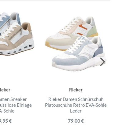
ieker
Rieker
amen Sneaker
Rieker Damen Schnürschuh
Rieker 
uss lose Einlage
Platouschuhe Retro EVA-Sohle
Leder l
A-Sohle
Leder
9,95 €
79,00 €