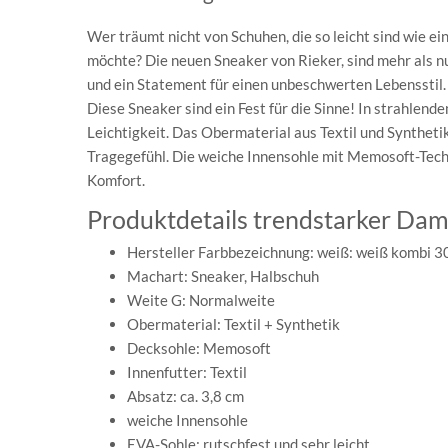
Wer träumt nicht von Schuhen, die so leicht sind wie e
möchte? Die neuen Sneaker von Rieker, sind mehr als nu
und ein Statement für einen unbeschwerten Lebensstil.
Diese Sneaker sind ein Fest für die Sinne! In strahlend
Leichtigkeit. Das Obermaterial aus Textil und Synthet
Tragegefühl. Die weiche Innensohle mit Memosoft-Techno
Komfort.
Produktdetails trendstarker Dam
Hersteller Farbbezeichnung: weiß: weiß kombi 3
Machart: Sneaker, Halbschuh
Weite G: Normalweite
Obermaterial: Textil + Synthetik
Decksohle: Memosoft
Innenfutter: Textil
Absatz: ca. 3,8 cm
weiche Innensohle
EVA-Sohle: rutschfest und sehr leicht