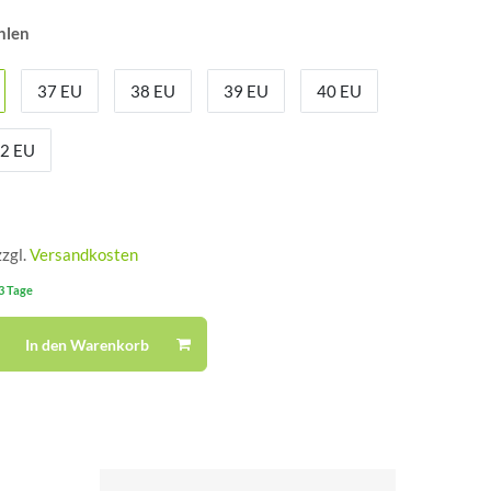
hlen
37 EU
38 EU
39 EU
40 EU
2 EU
zzgl.
Versandkosten
-3 Tage
In den Warenkorb