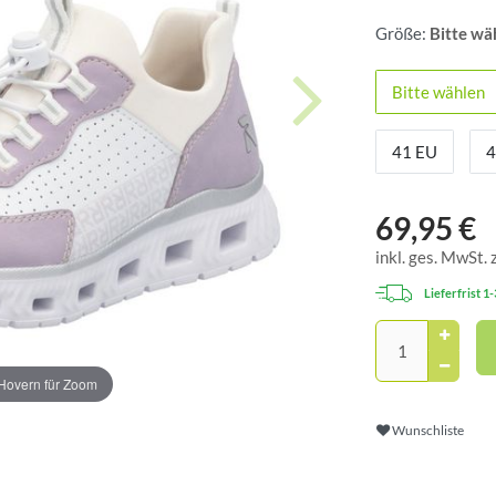
Größe:
Bitte wä
Bitte wählen
41 EU
4
69,95 €
inkl. ges. MwSt. 
Lieferfrist 1
Hovern für Zoom
Wunschliste