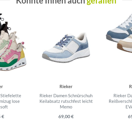
Könnte Ihnen auch
gefallen
er
Rieker
R
Stiefelette
Rieker Damen Schnürschuh
Rieker D
izug lose
Keilabsatz rutschfest leicht
Reißverschl
 soft
Memo
EV
 €
69,00 €
6