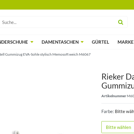
NDERSCHUHE
DAMENTASCHEN
GÜRTEL
MARKE
tell Gummizug EVA-Sohle stylisch Memosoft weich M6067
Rieker D
Gummizug
Artikelnummer
M60
Farbe:
Bitte wä
Bitte wählen