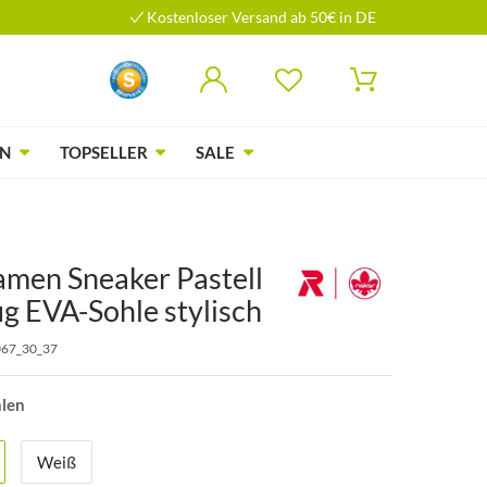
Kostenloser Versand ab 50€ in DE
N
TOPSELLER
SALE
amen Sneaker Pastell
 EVA-Sohle stylisch
67_30_37
hlen
Weiß