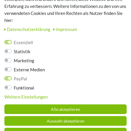
Erfahrung zu verbessern. Weitere Informationen zu den von uns
TOP SCHUHTHEMEN
verwendeten Cookies und Ihren Rechten als Nutzer finden Sie
hier:
Hausschuhe - Bequeme Schuhe für zuhause
Daten­schutz­erklärung
Impressum
UNTERNEHMEN
Essenziell
Kontakt
Statistik
Datenschutz
Marketing
AGB
Impressum
Externe Medien
PayPal
ZAHLUNGSARTEN
Funktional
Weitere Einstellungen
Alle akzeptieren
Auswahl akzeptieren