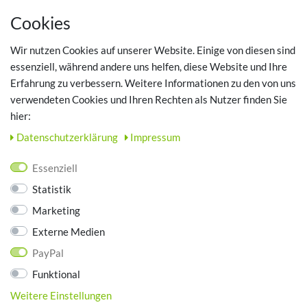
MEIN KONTO
Cookies
Registrieren
Wir nutzen Cookies auf unserer Website. Einige von diesen sind
Login
essenziell, während andere uns helfen, diese Website und Ihre
Erfahrung zu verbessern. Weitere Informationen zu den von uns
TOP SCHUHTHEMEN
verwendeten Cookies und Ihren Rechten als Nutzer finden Sie
hier:
Hausschuhe - Bequeme Schuhe für zuhause
Daten­schutz­erklärung
Impressum
UNTERNEHMEN
Essenziell
Kontakt
Statistik
Datenschutz
Marketing
AGB
Impressum
Externe Medien
PayPal
ZAHLUNGSARTEN
Funktional
Weitere Einstellungen