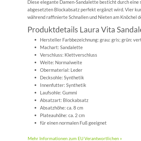
Diese elegante Damen-Sandalette besticht durch eine s
abgesetzten Blockabsatz perfekt ergänzt wird. Vier k
während raffinierte Schnallen und Nieten am Knöchel d
Produktdetails Laura Vita Sanda
Hersteller Farbbezeichnung: grau: gris; grün: vert
Machart: Sandalette
Verschluss: Klettverschluss
Weite: Normalweite
Obermaterial: Leder
Decksohle: Synthetik
Innenfutter: Synthetik
Laufsohle: Gummi
Absatzart: Blockabsatz
Absatzhöhe: ca. 8 cm
Plateauhöhe: ca. 2 cm
für einen normalen Fuß geeignet
Mehr Informationen zum EU Verantwortlichen »