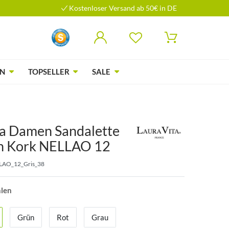
Kostenloser Versand ab 50€ in DE
N
TOPSELLER
SALE
ta Damen Sandalette
n Kork NELLAO 12
LAO_12_Gris_38
hlen
Grün
Rot
Grau