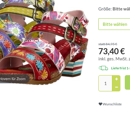
Größe:
Bitte wä
Bitte wählen
statt 84,95 €
73,40 €
inkl. ges. MwSt. 
Lieferfrist 1
Hovern für Zoom
Wunschliste