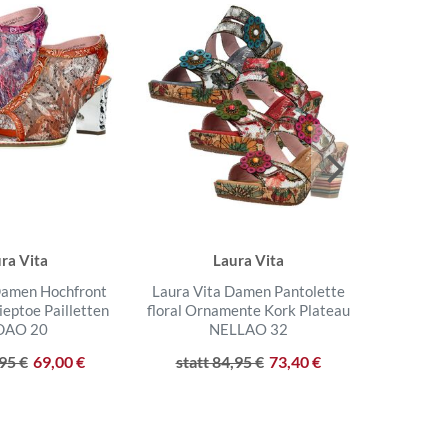
ra Vita
Laura Vita
Damen Hochfront
Laura Vita Damen Pantolette
Laura Vi
ieptoe Pailletten
floral Ornamente Kork Plateau
uni
DAO 20
NELLAO 32
Blume
,95 €
69,00 €
statt 84,95 €
73,40 €
statt