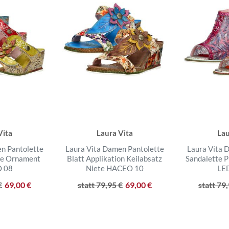
Vita
Laura Vita
Lau
n Pantolette
Laura Vita Damen Pantolette
Laura Vita 
te Ornament
Blatt Applikation Keilabsatz
Sandalette P
 08
Niete HACEO 10
LE
€
69,00 €
statt 79,95 €
69,00 €
statt 79