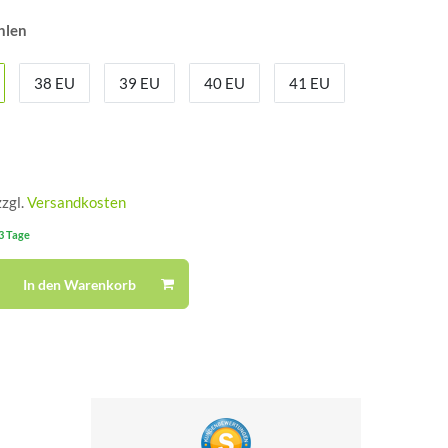
hlen
38 EU
39 EU
40 EU
41 EU
zzgl.
Versandkosten
-3 Tage
In den Warenkorb