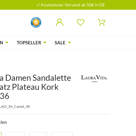
Kostenloser Versand ab 50€ in DE
N
TOPSELLER
SALE
ta Damen Sandalette
atz Plateau Kork
36
LAO_36_Camel_38
hlen