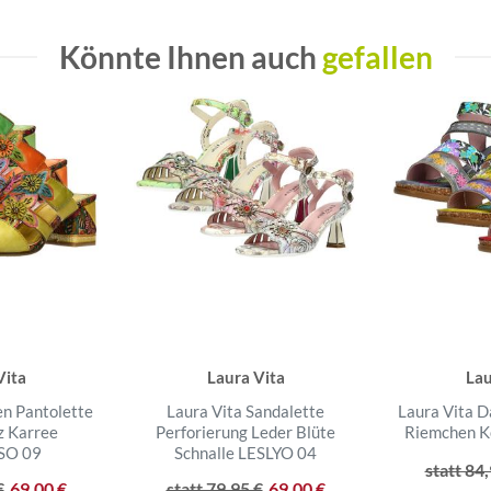
Könnte Ihnen auch
gefallen
Vita
Laura Vita
Lau
n Pantolette
Laura Vita Sandalette
Laura Vita 
z Karree
Perforierung Leder Blüte
Riemchen 
SO 09
Schnalle LESLYO 04
statt 84
€
69,00 €
statt 79,95 €
69,00 €