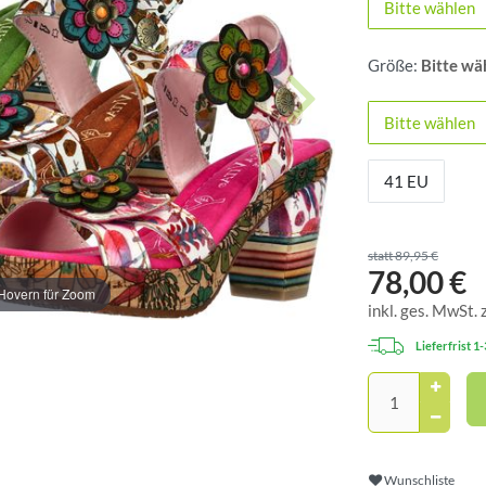
Bitte wählen
Größe:
Bitte wä
Bitte wählen
41 EU
statt 89,95 €
78,00 €
Hovern für Zoom
inkl. ges. MwSt. 
Lieferfrist 1
Wunschliste