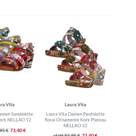
ra Vita
Laura Vita
Damen Sandalette
Laura Vita Damen Pantolette
Laura Vi
Kork NELLAO 12
floral Ornamente Kork Plateau
Zeh
NELLAO 32
Blumen
,95 €
73,40 €
statt 84,95 €
73,40 €
statt