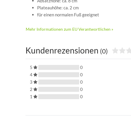
Absatzhöhe: ca. 8 cm
Plateauhöhe: ca. 2 cm
für einen normalen Fuß geeignet
Mehr Informationen zum EU Verantwortlichen »
Kundenrezensionen
(0)
5
0
4
0
3
0
2
0
1
0