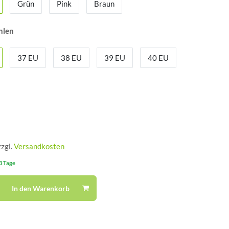
Grün
Pink
Braun
hlen
37 EU
38 EU
39 EU
40 EU
zzgl.
Versandkosten
-3 Tage
In den Warenkorb