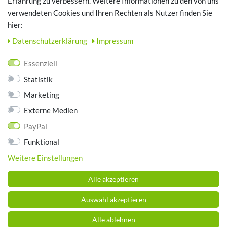
Erfahrung zu verbessern. Weitere Informationen zu den von uns
TOP SCHUHTHEMEN
verwendeten Cookies und Ihren Rechten als Nutzer finden Sie
hier:
Hausschuhe - Bequeme Schuhe für zuhause
Daten­schutz­erklärung
Impressum
UNTERNEHMEN
Essenziell
Kontakt
Statistik
Datenschutz
Marketing
AGB
Impressum
Externe Medien
PayPal
ZAHLUNGSARTEN
Funktional
Weitere Einstellungen
Alle akzeptieren
Auswahl akzeptieren
Alle ablehnen
© Copyright 2026 Schuhhaus Brummund. Alle Rechte vorbehalten.