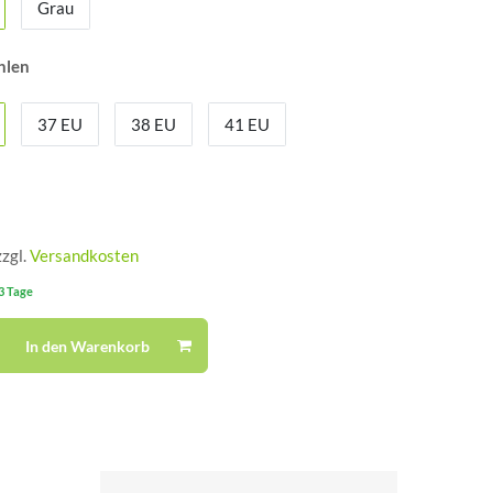
Grau
hlen
37 EU
38 EU
41 EU
zzgl.
Versandkosten
-3 Tage
In den Warenkorb