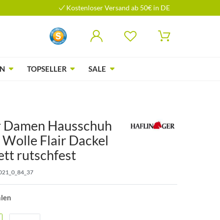
Kostenloser Versand ab 50€ in DE
N
TOPSELLER
SALE
r Damen Hausschuh
 Wolle Flair Dackel
tt rutschfest
021_0_84_37
hlen