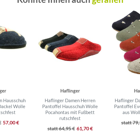
ger
Haflinger
Ha
n Hausschuh
Haflinger Damen Herren
Haflinger 
 Dackel Wolle
Pantoffel Hausschuh Wolle
Pantoffel Ev
tschfest
Pocahontas mit Fußbett
aus Woll
rutschfest
€
57,00 €
statt 79
statt 64,95 €
61,70 €