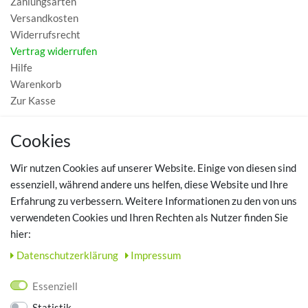
Zahlungsarten
Versandkosten
Widerrufsrecht
Vertrag widerrufen
Hilfe
Warenkorb
Zur Kasse
MEIN KONTO
Cookies
Registrieren
Wir nutzen Cookies auf unserer Website. Einige von diesen sind
Login
essenziell, während andere uns helfen, diese Website und Ihre
Erfahrung zu verbessern. Weitere Informationen zu den von uns
TOP SCHUHTHEMEN
verwendeten Cookies und Ihren Rechten als Nutzer finden Sie
hier:
Hausschuhe - Bequeme Schuhe für zuhause
Daten­schutz­erklärung
Impressum
UNTERNEHMEN
Essenziell
Kontakt
Statistik