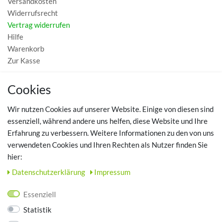
Versandkosten
Widerrufsrecht
Vertrag widerrufen
Hilfe
Warenkorb
Zur Kasse
MEIN KONTO
Cookies
Registrieren
Wir nutzen Cookies auf unserer Website. Einige von diesen sind
Login
essenziell, während andere uns helfen, diese Website und Ihre
Erfahrung zu verbessern. Weitere Informationen zu den von uns
TOP SCHUHTHEMEN
verwendeten Cookies und Ihren Rechten als Nutzer finden Sie
hier:
Hausschuhe - Bequeme Schuhe für zuhause
Daten­schutz­erklärung
Impressum
UNTERNEHMEN
Essenziell
Kontakt
Statistik
Datenschutz