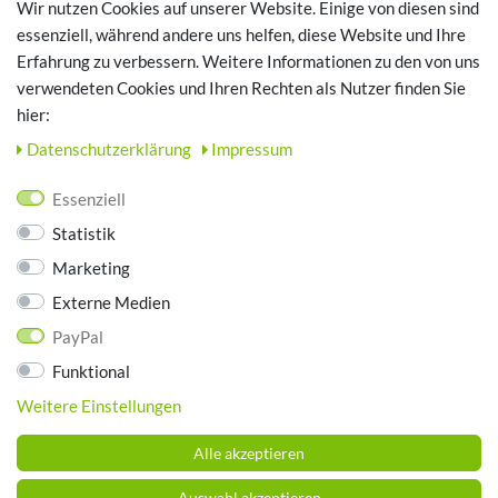
Wir nutzen Cookies auf unserer Website. Einige von diesen sind
Login
essenziell, während andere uns helfen, diese Website und Ihre
Erfahrung zu verbessern. Weitere Informationen zu den von uns
TOP SCHUHTHEMEN
verwendeten Cookies und Ihren Rechten als Nutzer finden Sie
hier:
Hausschuhe - Bequeme Schuhe für zuhause
Daten­schutz­erklärung
Impressum
UNTERNEHMEN
Essenziell
Kontakt
Statistik
Datenschutz
Marketing
AGB
Impressum
Externe Medien
PayPal
ZAHLUNGSARTEN
Funktional
Weitere Einstellungen
Alle akzeptieren
Auswahl akzeptieren