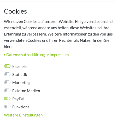
MEIN KONTO
Cookies
Registrieren
Wir nutzen Cookies auf unserer Website. Einige von diesen sind
Login
essenziell, während andere uns helfen, diese Website und Ihre
Erfahrung zu verbessern. Weitere Informationen zu den von uns
TOP SCHUHTHEMEN
verwendeten Cookies und Ihren Rechten als Nutzer finden Sie
hier:
Hausschuhe - Bequeme Schuhe für zuhause
Daten­schutz­erklärung
Impressum
UNTERNEHMEN
Essenziell
Kontakt
Statistik
Datenschutz
Marketing
AGB
Impressum
Externe Medien
PayPal
ZAHLUNGSARTEN
Funktional
Weitere Einstellungen