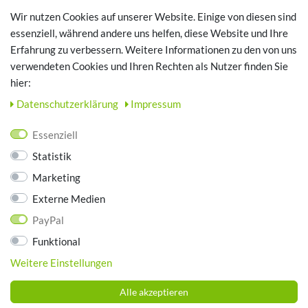
Registrieren
Wir nutzen Cookies auf unserer Website. Einige von diesen sind
Login
essenziell, während andere uns helfen, diese Website und Ihre
Erfahrung zu verbessern. Weitere Informationen zu den von uns
TOP SCHUHTHEMEN
verwendeten Cookies und Ihren Rechten als Nutzer finden Sie
hier:
Hausschuhe - Bequeme Schuhe für zuhause
Daten­schutz­erklärung
Impressum
UNTERNEHMEN
Essenziell
Kontakt
Statistik
Datenschutz
Marketing
AGB
Impressum
Externe Medien
PayPal
ZAHLUNGSARTEN
Funktional
Weitere Einstellungen
Alle akzeptieren