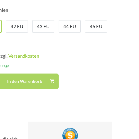
hlen
42 EU
43 EU
44 EU
46 EU
zzgl.
Versandkosten
-3 Tage
In den Warenkorb