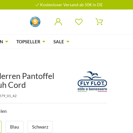
Kostenloser Versand ab 50€ in DE
N
TOPSELLER
SALE
Herren Pantoffel
uh Cord
279_01_42
hlen
Blau
Schwarz