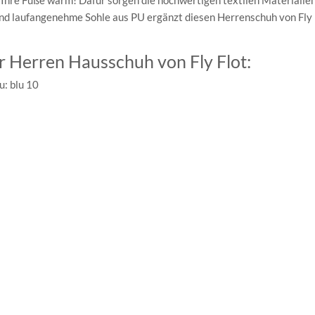
 Ihre Füße warm! Dafür sorgen die hochwertigen textilen Materialien,
und laufangenehme Sohle aus PU ergänzt diesen Herrenschuh von Fly 
 Herren Hausschuh von Fly Flot:
u: blu 10