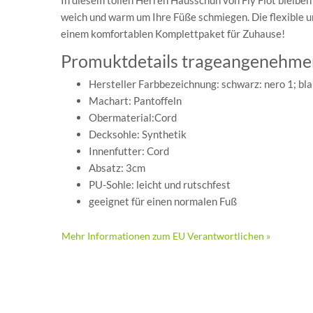
In diesem tollen Herren Hausschuh von Fly Flot bleiben
weich und warm um Ihre Füße schmiegen. Die flexible 
einem komfortablen Komplettpaket für Zuhause!
Promuktdetails trageangenehmer
Hersteller Farbbezeichnung: schwarz: nero 1; bla
Machart: Pantoffeln
Obermaterial:Cord
Decksohle: Synthetik
Innenfutter: Cord
Absatz: 3cm
PU-Sohle: leicht und rutschfest
geeignet für einen normalen Fuß
Mehr Informationen zum EU Verantwortlichen »