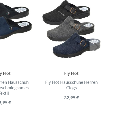
y Flot
Fly Flot
erren Hausschuh
Fly Flot Hausschuhe Herren
Fly Flot 
anschmiegsames
Clogs
mit gep
extil
32,95 €
9,95 €