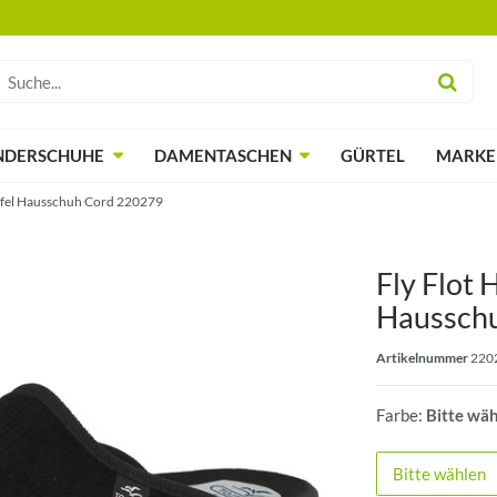
NDERSCHUHE
DAMENTASCHEN
GÜRTEL
MARKE
offel Hausschuh Cord 220279
Fly Flot 
Haussch
Artikelnummer
220
Farbe:
Bitte wä
Bitte wählen