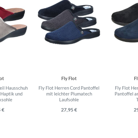
lot
Fly Flot
Fl
eil Hausschuh
Fly Flot Herren Cord Pantoffel
Fly Flot H
 Haptik und
mit leichter Piumatech
Pantoffel 
ksohle
Laufsohle
T
 €
27,95 €
2