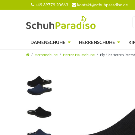
+49 39779 20663
kontakt@schuhparadiso.de
DAMENSCHUHE
HERRENSCHUHE
KI
Herrenschuhe
Herren Hausschuhe
Fly Flot Herren Pant