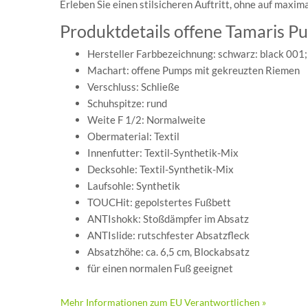
Erleben Sie einen stilsicheren Auftritt, ohne auf maxi
Produktdetails offene Tamaris P
Hersteller Farbbezeichnung: schwarz: black 001; 
Machart: offene Pumps mit gekreuzten Riemen
Verschluss: Schließe
Schuhspitze: rund
Weite F 1/2: Normalweite
Obermaterial: Textil
Innenfutter: Textil-Synthetik-Mix
Decksohle: Textil-Synthetik-Mix
Laufsohle: Synthetik
TOUCHit: gepolstertes Fußbett
ANTIshokk: Stoßdämpfer im Absatz
ANTIslide: rutschfester Absatzfleck
Absatzhöhe: ca. 6,5 cm, Blockabsatz
für einen normalen Fuß geeignet
Mehr Informationen zum EU Verantwortlichen »