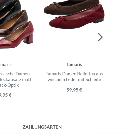
amaris
Tamaris
assische Damen
Tamaris Damen Ballerina aus
Tamar
lockabsatz matt
weichem Leder mit Schleife
Karree
ack-Optik
59,95 €
9,95 €
statt
ZAHLUNGSARTEN