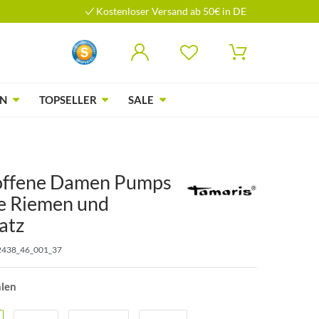
Kostenloser Versand ab 50€ in DE
N
TOPSELLER
SALE
offene Damen Pumps
e Riemen und
atz
2438_46_001_37
hlen