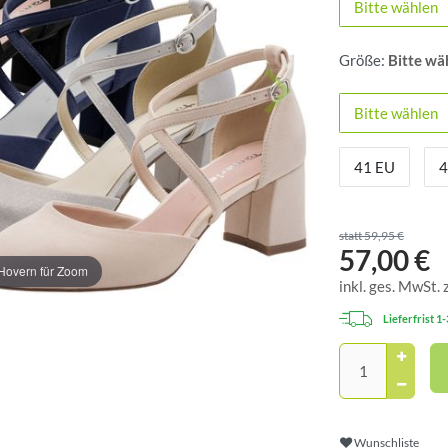
Bitte wählen
Größe:
Bitte wä
Bitte wählen
41 EU
4
statt 59,95 €
57,00 €
Hovern für Zoom
inkl. ges. MwSt. 
Lieferfrist 1
Wunschliste