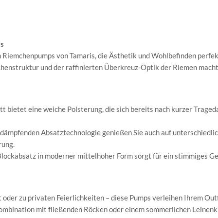
is
en Riemchenpumps von Tamaris, die Ästhetik und Wohlbefinden perfe
chenstruktur und der raffinierten Überkreuz-Optik der Riemen macht
 bietet eine weiche Polsterung, die sich bereits nach kurzer Traged
dämpfenden Absatztechnologie genießen Sie auch auf unterschiedli
rung.
lockabsatz in moderner mittelhoher Form sorgt für ein stimmiges G
 oder zu privaten Feierlichkeiten – diese Pumps verleihen Ihrem Outf
ombination mit fließenden Röcken oder einem sommerlichen Leinenkl