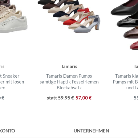
is
Tamaris
T
t Sneaker
Tamaris Damen Pumps
Tamaris kl
er mit losen
samtige Haptik Fesselriemen
Pumps mit B
gen
Blockabsatz
und L
 €
statt 59,95 €
57,00 €
5
 KONTO
UNTERNEHMEN