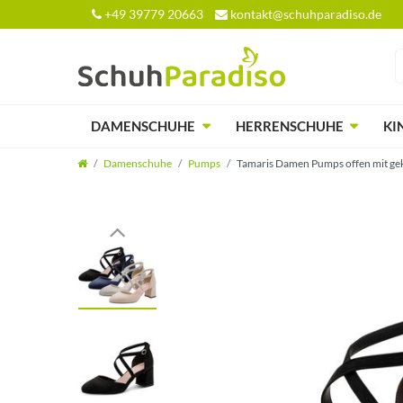
+49 39779 20663
kontakt@schuhparadiso.de
DAMENSCHUHE
HERRENSCHUHE
KI
Damenschuhe
Pumps
Tamaris Damen Pumps offen mit ge