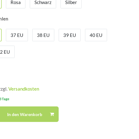
Rosa
Schwarz
Silber
hlen
37 EU
38 EU
39 EU
40 EU
2 EU
zzgl.
Versandkosten
-3 Tage
In den Warenkorb