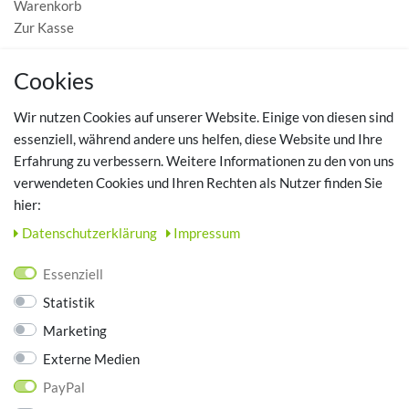
Warenkorb
Zur Kasse
MEIN KONTO
Cookies
Registrieren
Wir nutzen Cookies auf unserer Website. Einige von diesen sind
Login
essenziell, während andere uns helfen, diese Website und Ihre
Erfahrung zu verbessern. Weitere Informationen zu den von uns
TOP SCHUHTHEMEN
verwendeten Cookies und Ihren Rechten als Nutzer finden Sie
hier:
Hausschuhe - Bequeme Schuhe für zuhause
Daten­schutz­erklärung
Impressum
UNTERNEHMEN
Essenziell
Kontakt
Statistik
Datenschutz
Marketing
AGB
Impressum
Externe Medien
PayPal
ZAHLUNGSARTEN