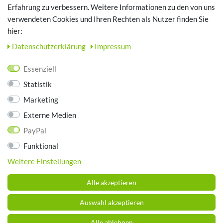
Erfahrung zu verbessern. Weitere Informationen zu den von uns
TOP SCHUHTHEMEN
verwendeten Cookies und Ihren Rechten als Nutzer finden Sie
hier:
Hausschuhe - Bequeme Schuhe für zuhause
Daten­schutz­erklärung
Impressum
UNTERNEHMEN
Essenziell
Kontakt
Statistik
Datenschutz
Marketing
AGB
Impressum
Externe Medien
PayPal
ZAHLUNGSARTEN
Funktional
Weitere Einstellungen
Alle akzeptieren
Auswahl akzeptieren
Alle ablehnen