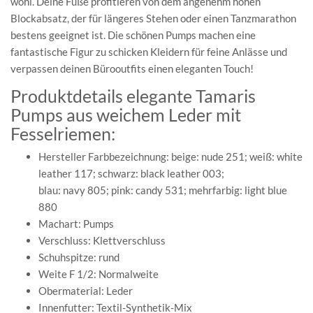
wohl. Deine Füße profitieren von dem angenehm hohen
Blockabsatz, der für längeres Stehen oder einen Tanzmarathon
bestens geeignet ist. Die schönen Pumps machen eine
fantastische Figur zu schicken Kleidern für feine Anlässe und
verpassen deinen Bürooutfits einen eleganten Touch!
Produktdetails elegante Tamaris
Pumps aus weichem Leder mit
Fesselriemen:
Hersteller Farbbezeichnung: beige: nude 251; weiß: white
leather 117; schwarz: black leather 003;
blau: navy 805; pink: candy 531; mehrfarbig: light blue
880
Machart: Pumps
Verschluss: Klettverschluss
Schuhspitze: rund
Weite F 1/2: Normalweite
Obermaterial: Leder
Innenfutter: Textil-Synthetik-Mix