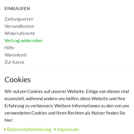
EINKAUFEN
Zahlungsarten
Versandkosten
Widerrufsrecht
Vertrag widerrufen
Hilfe
Warenkorb
Zur Kasse
MEIN KONTO
Cookies
Registrieren
Wir nutzen Cookies auf unserer Website. Einige von diesen sind
Login
essenziell, während andere uns helfen, diese Website und Ihre
Erfahrung zu verbessern. Weitere Informationen zu den von uns
TOP SCHUHTHEMEN
verwendeten Cookies und Ihren Rechten als Nutzer finden Sie
hier:
Hausschuhe - Bequeme Schuhe für zuhause
Daten­schutz­erklärung
Impressum