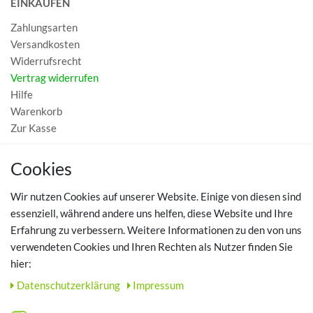
EINKAUFEN
Zahlungsarten
Versandkosten
Widerrufsrecht
Vertrag widerrufen
Hilfe
Warenkorb
Zur Kasse
MEIN KONTO
Cookies
Registrieren
Wir nutzen Cookies auf unserer Website. Einige von diesen sind
Login
essenziell, während andere uns helfen, diese Website und Ihre
Erfahrung zu verbessern. Weitere Informationen zu den von uns
TOP SCHUHTHEMEN
verwendeten Cookies und Ihren Rechten als Nutzer finden Sie
hier:
Hausschuhe - Bequeme Schuhe für zuhause
Daten­schutz­erklärung
Impressum
UNTERNEHMEN