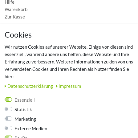
Hilfe
Warenkorb
Zur Kasse
MEIN KONTO
Cookies
Registrieren
Wir nutzen Cookies auf unserer Website. Einige von diesen sind
Login
essenziell, während andere uns helfen, diese Website und Ihre
Erfahrung zu verbessern. Weitere Informationen zu den von uns
TOP SCHUHTHEMEN
verwendeten Cookies und Ihren Rechten als Nutzer finden Sie
hier:
Hausschuhe - Bequeme Schuhe für zuhause
Daten­schutz­erklärung
Impressum
UNTERNEHMEN
Essenziell
Kontakt
Statistik
Datenschutz
Marketing
AGB
Impressum
Externe Medien