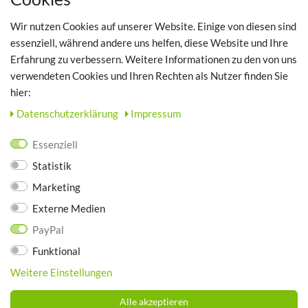
Registrieren
Wir nutzen Cookies auf unserer Website. Einige von diesen sind
Login
essenziell, während andere uns helfen, diese Website und Ihre
Erfahrung zu verbessern. Weitere Informationen zu den von uns
TOP SCHUHTHEMEN
verwendeten Cookies und Ihren Rechten als Nutzer finden Sie
hier:
Hausschuhe - Bequeme Schuhe für zuhause
Daten­schutz­erklärung
Impressum
UNTERNEHMEN
Essenziell
Kontakt
Statistik
Datenschutz
Marketing
AGB
Impressum
Externe Medien
PayPal
ZAHLUNGSARTEN
Funktional
Weitere Einstellungen
Alle akzeptieren