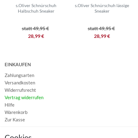
s.Oliver Schnürschuh
s.Oliver Schnürschuh lässige
Halbschuh Sneaker
Sneaker
statt 49,95 €
statt 49,95 €
28,99 €
28,99 €
EINKAUFEN
Zahlungsarten
Versandkosten
Widerrufsrecht
Vertrag widerrufen
Hilfe
Warenkorb
Zur Kasse
MEIN KONTO
Cookies