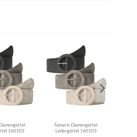
 Damengürtel
Tamaris Damengürtel
Tama
rtel 160103
Ledergürtel 160103
Lede