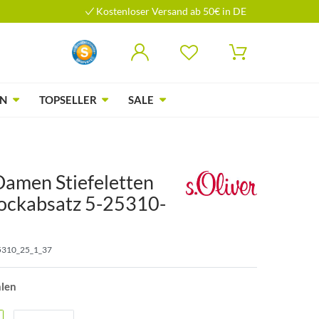
Kostenloser Versand ab 50€ in DE
N
TOPSELLER
SALE
Damen Stiefeletten
Blockabsatz 5-25310-
5310_25_1_37
hlen