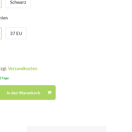
Schwarz
hlen
37 EU
zzgl.
Versandkosten
-3 Tage
In den Warenkorb