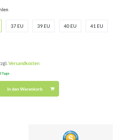
hlen
37 EU
39 EU
40 EU
41 EU
zzgl.
Versandkosten
-3 Tage
In den Warenkorb