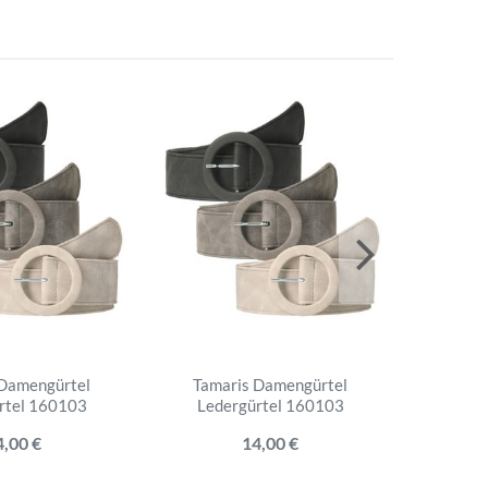
 Damengürtel
Tamaris Damengürtel
Tama
rtel 160103
Ledergürtel 160103
Lede
4,00 €
14,00 €