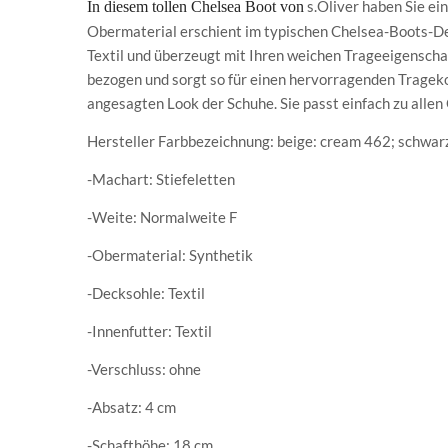
s.Oliver haben Sie ei
In diesem tollen Chelsea Boot von
Obermaterial erschient im typischen Chelsea-Boots-De
Textil und überzeugt mit Ihren weichen Trageeigenschaf
bezogen und sorgt so für einen hervorragenden Trageko
angesagten Look der Schuhe. Sie passt einfach zu allen O
Hersteller Farbbezeichnung: beige: cream 462; schwarz
-Machart: Stiefeletten
-Weite: Normalweite F
-Obermaterial: Synthetik
-Decksohle: Textil
-Innenfutter: Textil
-Verschluss: ohne
-Absatz: 4 cm
-Schafthöhe: 18 cm