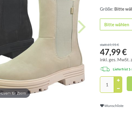
Größe:
Bitte wä
Bitte wählen
statt 69,95 €
47,99 €
inkl. ges. MwSt. 
Lieferfrist 1
Hovern für Zoom
Wunschliste