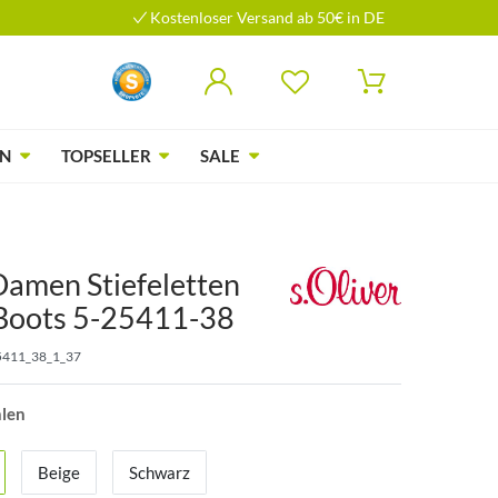
Kostenloser Versand ab 50€ in DE
N
TOPSELLER
SALE
Damen Stiefeletten
Boots 5-25411-38
5411_38_1_37
hlen
Beige
Schwarz