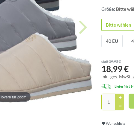
Größe:
Bitte wä
Bitte wählen
40 EU
4
statt 39,95 €
18,99 €
inkl. ges. MwSt. 
Lieferfrist 1
Hovern für Zoom
Wunschliste