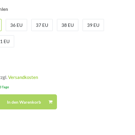
hlen
36 EU
37 EU
38 EU
39 EU
1 EU
zzgl.
Versandkosten
-3 Tage
In den Warenkorb