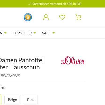
Kostenloser Versand ab 50€ in DE
N
TOPSELLER
SALE
 Damen Pantoffel
ter Hausschuh
7103_39_400_38
hlen
Beige
Blau