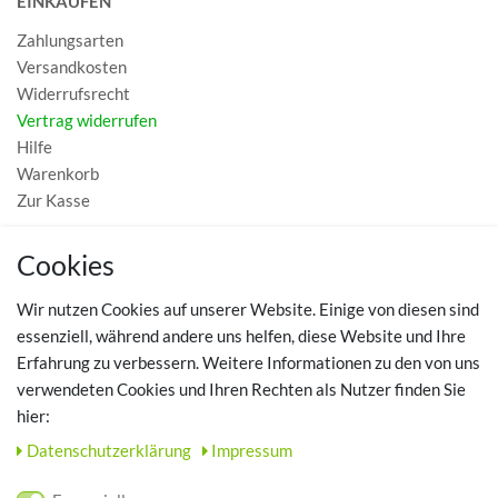
EINKAUFEN
Zahlungsarten
Versandkosten
Widerrufsrecht
Vertrag widerrufen
Hilfe
Warenkorb
Zur Kasse
MEIN KONTO
Cookies
Registrieren
Wir nutzen Cookies auf unserer Website. Einige von diesen sind
Login
essenziell, während andere uns helfen, diese Website und Ihre
Erfahrung zu verbessern. Weitere Informationen zu den von uns
TOP SCHUHTHEMEN
verwendeten Cookies und Ihren Rechten als Nutzer finden Sie
hier:
Hausschuhe - Bequeme Schuhe für zuhause
Daten­schutz­erklärung
Impressum
UNTERNEHMEN