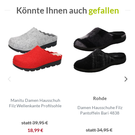
Könnte Ihnen auch
gefallen
Rohde
Manitu Damen Hausschuh
Filz Wellenkante Profilsohle
Damen Hausschuhe Filz
Pantoffeln Bari 4838
statt 39,95 €
statt 34,95 €
18,99 €