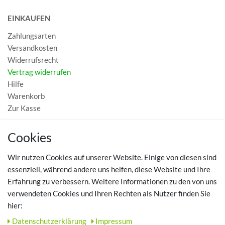
EINKAUFEN
Zahlungsarten
Versandkosten
Widerrufsrecht
Vertrag widerrufen
Hilfe
Warenkorb
Zur Kasse
MEIN KONTO
Cookies
Registrieren
Wir nutzen Cookies auf unserer Website. Einige von diesen sind
Login
essenziell, während andere uns helfen, diese Website und Ihre
Erfahrung zu verbessern. Weitere Informationen zu den von uns
TOP SCHUHTHEMEN
verwendeten Cookies und Ihren Rechten als Nutzer finden Sie
hier:
Hausschuhe - Bequeme Schuhe für zuhause
Daten­schutz­erklärung
Impressum