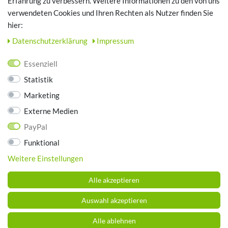
Erfahrung zu verbessern. Weitere Informationen zu den von uns
TOP SCHUHTHEMEN
verwendeten Cookies und Ihren Rechten als Nutzer finden Sie
hier:
Hausschuhe - Bequeme Schuhe für zuhause
Daten­schutz­erklärung
Impressum
UNTERNEHMEN
Essenziell
Kontakt
Statistik
Datenschutz
Marketing
AGB
Impressum
Externe Medien
PayPal
ZAHLUNGSARTEN
Funktional
Weitere Einstellungen
Alle akzeptieren
Auswahl akzeptieren
Alle ablehnen
© Copyright 2026 Schuhhaus Brummund. Alle Rechte vorbehalten.