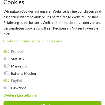
MEIN KONTO
Cookies
Registrieren
Wir nutzen Cookies auf unserer Website. Einige von diesen sind
Login
essenziell, während andere uns helfen, diese Website und Ihre
Erfahrung zu verbessern. Weitere Informationen zu den von uns
TOP SCHUHTHEMEN
verwendeten Cookies und Ihren Rechten als Nutzer finden Sie
hier:
Hausschuhe - Bequeme Schuhe für zuhause
Daten­schutz­erklärung
Impressum
UNTERNEHMEN
Essenziell
Kontakt
Statistik
Datenschutz
Marketing
AGB
Impressum
Externe Medien
PayPal
ZAHLUNGSARTEN
Funktional
Weitere Einstellungen