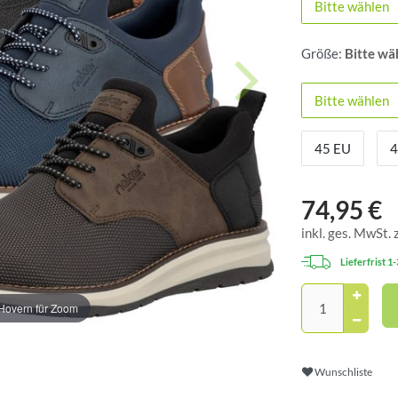
Bitte wählen
Größe:
Bitte wä
Bitte wählen
45 EU
4
74,95 €
inkl. ges. MwSt. 
Lieferfrist 1
Hovern für Zoom
Wunschliste