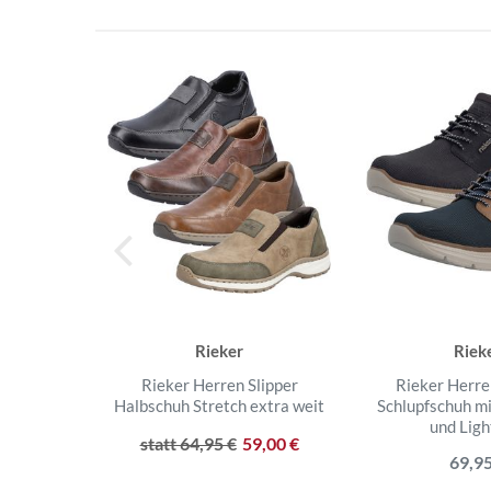
Rieker
Riek
Rieker Herren Slipper
Rieker Herre
Halbschuh Stretch extra weit
Schlupfschuh m
und Ligh
statt 64,95 €
59,00 €
69,95