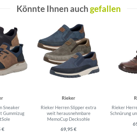
Könnte Ihnen auch
gefallen
er
Rieker
R
n Sneaker
Rieker Herren Slipper extra
Rieker Herr
it Gummizug
weit herausnehmbare
Schnürung un
tSole
MemoCup Decksohle
6
 €
69,95 €