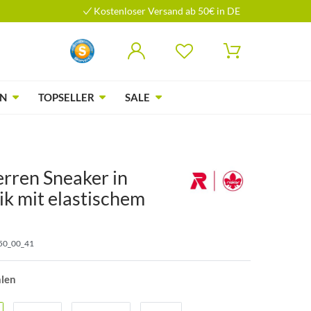
Kostenloser Versand ab 50€ in DE
N
TOPSELLER
SALE
erren Sneaker in
ik mit elastischem
50_00_41
hlen