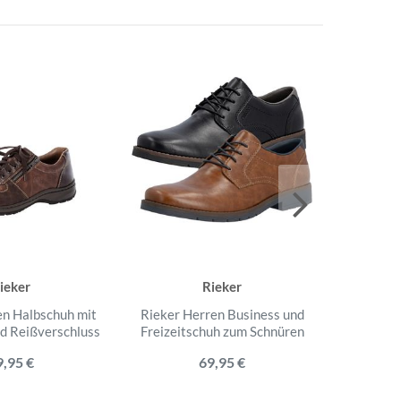
ieker
Rieker
en Halbschuh mit
Rieker Herren Business und
Rieke
d Reißverschluss
Freizeitschuh zum Schnüren
sportl
Ant
9,95 €
69,95 €