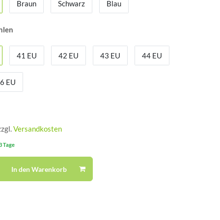
Braun
Schwarz
Blau
hlen
41 EU
42 EU
43 EU
44 EU
6 EU
zzgl.
Versandkosten
-3 Tage
In den Warenkorb