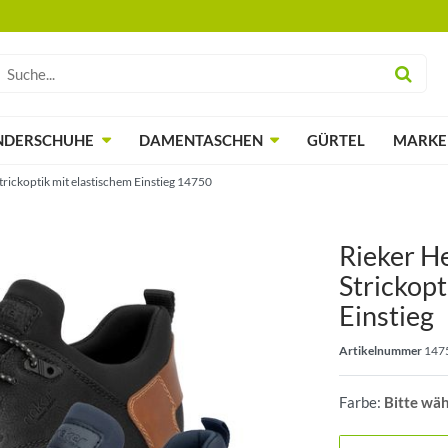
NDERSCHUHE
DAMENTASCHEN
GÜRTEL
MARKE
trickoptik mit elastischem Einstieg 14750
Rieker H
Strickopt
Einstieg
Artikelnummer
147
Farbe:
Bitte wä