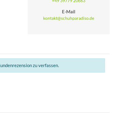
+49 39779 20663
E-Mail
kontakt@schuhparadiso.de
Kundenrezension zu verfassen.