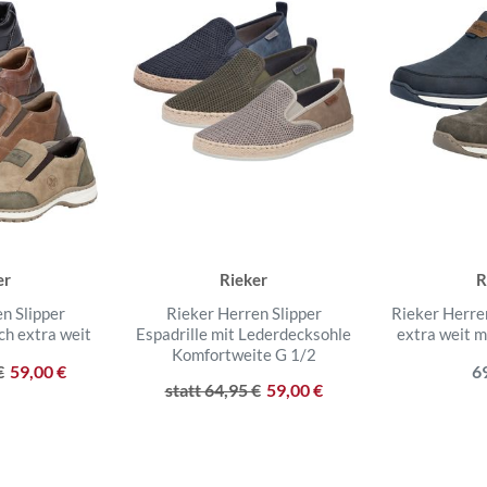
er
Rieker
R
n Slipper
Rieker Herren Slipper
Rieker Herre
ch extra weit
Espadrille mit Lederdecksohle
extra weit m
Komfortweite G 1/2
€
59,00 €
6
statt 64,95 €
59,00 €