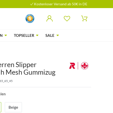
Kostenloser Versand ab 50€ in DE
N
TOPSELLER
SALE
rren Slipper
uh Mesh Gummizug
65_65_45
hlen
Beige