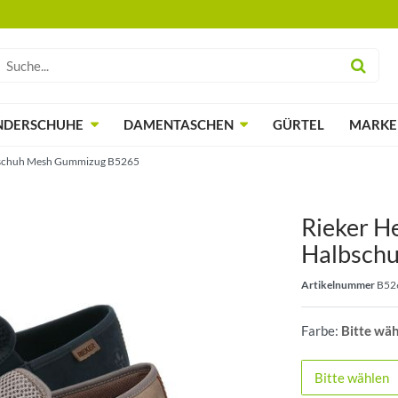
NDERSCHUHE
DAMENTASCHEN
GÜRTEL
MARKE
lbschuh Mesh Gummizug B5265
Rieker He
Halbsch
Artikelnummer
B52
Farbe:
Bitte wä
Bitte wählen