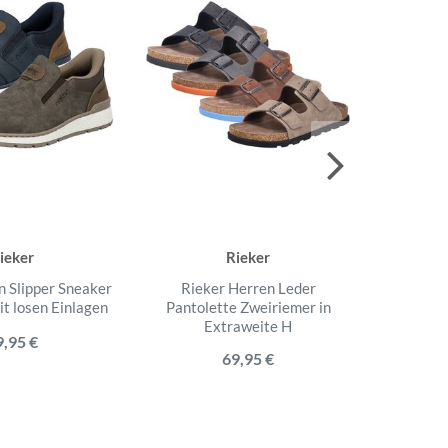
ieker
Rieker
n Slipper Sneaker
Rieker Herren Leder
Rieker Her
it losen Einlagen
Pantolette Zweiriemer in
mit Gu
Extraweite H
9,95 €
69,95 €