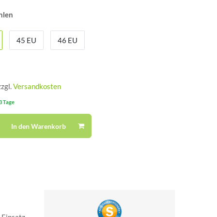
hlen
45 EU
46 EU
zzgl.
Versandkosten
-3 Tage
In den Warenkorb