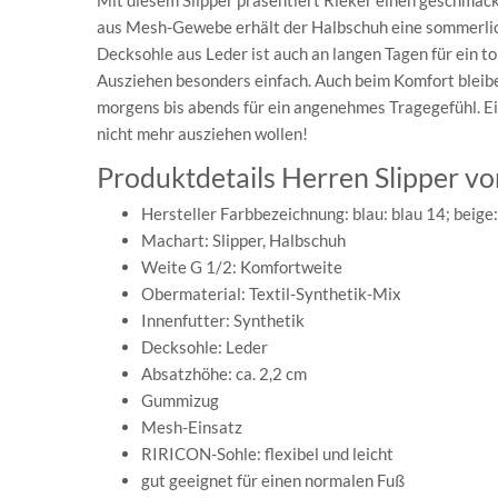
Mit diesem Slipper präsentiert Rieker einen geschmac
aus Mesh-Gewebe erhält der Halbschuh eine sommerliche
Decksohle aus Leder ist auch an langen Tagen für ein 
Ausziehen besonders einfach. Auch beim Komfort bleibe
morgens bis abends für ein angenehmes Tragegefühl. E
nicht mehr ausziehen wollen!
Produktdetails Herren Slipper 
Hersteller Farbbezeichnung: blau: blau 14; beige:
Machart: Slipper, Halbschuh
Weite G 1/2: Komfortweite
Obermaterial: Textil-Synthetik-Mix
Innenfutter: Synthetik
Decksohle: Leder
Absatzhöhe: ca. 2,2 cm
Gummizug
Mesh-Einsatz
RIRICON-Sohle: flexibel und leicht
gut geeignet für einen normalen Fuß