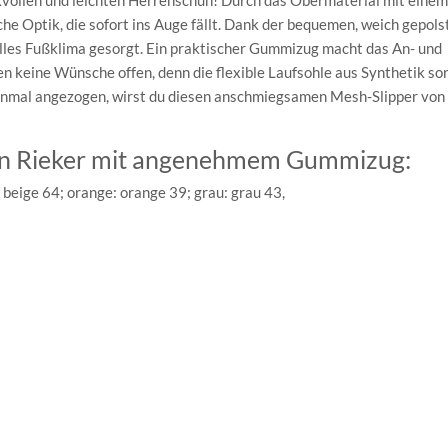
kvollen und leichten Herrenschuh! Durch das Obermaterial mit einem
 Optik, die sofort ins Auge fällt. Dank der bequemen, weich gepols
tolles Fußklima gesorgt. Ein praktischer Gummizug macht das An- und
n keine Wünsche offen, denn die flexible Laufsohle aus Synthetik so
inmal angezogen, wirst du diesen anschmiegsamen Mesh-Slipper von
von Rieker mit angenehmem Gummizug:
 beige 64; orange: orange 39; grau: grau 43,