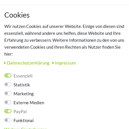
MEIN KONTO
Cookies
Registrieren
Wir nutzen Cookies auf unserer Website. Einige von diesen sind
Login
essenziell, während andere uns helfen, diese Website und Ihre
Erfahrung zu verbessern. Weitere Informationen zu den von uns
TOP SCHUHTHEMEN
verwendeten Cookies und Ihren Rechten als Nutzer finden Sie
hier:
Hausschuhe - Bequeme Schuhe für zuhause
Daten­schutz­erklärung
Impressum
UNTERNEHMEN
Essenziell
Kontakt
Statistik
Datenschutz
Marketing
AGB
Impressum
Externe Medien
PayPal
ZAHLUNGSARTEN
Funktional