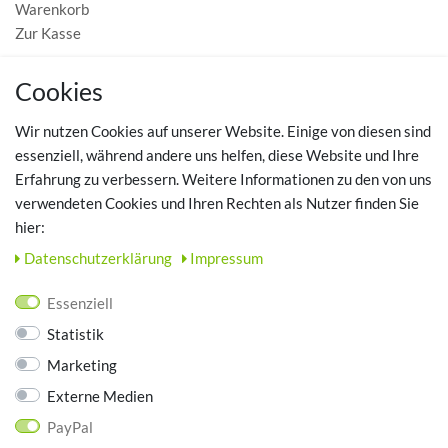
Warenkorb
Zur Kasse
MEIN KONTO
Cookies
Registrieren
Wir nutzen Cookies auf unserer Website. Einige von diesen sind
Login
essenziell, während andere uns helfen, diese Website und Ihre
Erfahrung zu verbessern. Weitere Informationen zu den von uns
TOP SCHUHTHEMEN
verwendeten Cookies und Ihren Rechten als Nutzer finden Sie
hier:
Hausschuhe - Bequeme Schuhe für zuhause
Daten­schutz­erklärung
Impressum
UNTERNEHMEN
Essenziell
Kontakt
Statistik
Datenschutz
Marketing
AGB
Impressum
Externe Medien
PayPal
ZAHLUNGSARTEN