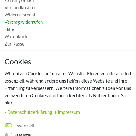
Zahlungsarten
Versandkosten
Widerrufsrecht
Vertrag widerrufen
Hilfe
Warenkorb
Zur Kasse
MEIN KONTO
Cookies
Registrieren
Wir nutzen Cookies auf unserer Website. Einige von diesen sind
Login
essenziell, während andere uns helfen, diese Website und Ihre
Erfahrung zu verbessern. Weitere Informationen zu den von uns
TOP SCHUHTHEMEN
verwendeten Cookies und Ihren Rechten als Nutzer finden Sie
hier:
Hausschuhe - Bequeme Schuhe für zuhause
Daten­schutz­erklärung
Impressum
UNTERNEHMEN
Essenziell
Kontakt
Statistik