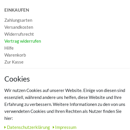
EINKAUFEN
Zahlungsarten
Versandkosten
Widerrufsrecht
Vertrag widerrufen
Hilfe
Warenkorb
Zur Kasse
MEIN KONTO
Cookies
Registrieren
Wir nutzen Cookies auf unserer Website. Einige von diesen sind
Login
essenziell, während andere uns helfen, diese Website und Ihre
Erfahrung zu verbessern. Weitere Informationen zu den von uns
TOP SCHUHTHEMEN
verwendeten Cookies und Ihren Rechten als Nutzer finden Sie
hier:
Hausschuhe - Bequeme Schuhe für zuhause
Daten­schutz­erklärung
Impressum