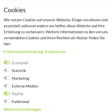
MEIN KONTO
Cookies
Registrieren
Wir nutzen Cookies auf unserer Website. Einige von diesen sind
Login
essenziell, während andere uns helfen, diese Website und Ihre
Erfahrung zu verbessern. Weitere Informationen zu den von uns
TOP SCHUHTHEMEN
verwendeten Cookies und Ihren Rechten als Nutzer finden Sie
hier:
Hausschuhe - Bequeme Schuhe für zuhause
Daten­schutz­erklärung
Impressum
UNTERNEHMEN
Essenziell
Kontakt
Statistik
Datenschutz
Marketing
AGB
Impressum
Externe Medien
PayPal
ZAHLUNGSARTEN
Funktional
Weitere Einstellungen