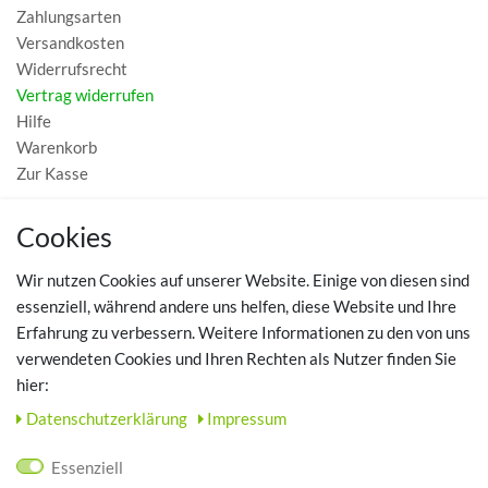
Zahlungsarten
Versandkosten
Widerrufsrecht
Vertrag widerrufen
Hilfe
Warenkorb
Zur Kasse
MEIN KONTO
Cookies
Registrieren
Wir nutzen Cookies auf unserer Website. Einige von diesen sind
Login
essenziell, während andere uns helfen, diese Website und Ihre
Erfahrung zu verbessern. Weitere Informationen zu den von uns
TOP SCHUHTHEMEN
verwendeten Cookies und Ihren Rechten als Nutzer finden Sie
hier:
Hausschuhe - Bequeme Schuhe für zuhause
Daten­schutz­erklärung
Impressum
UNTERNEHMEN
Essenziell
Kontakt