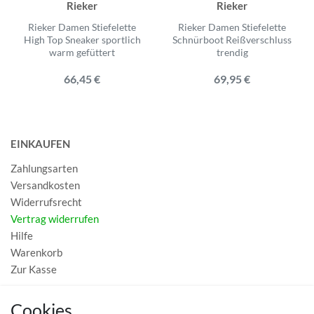
Rieker
Rieker
Rieker Damen Stiefelette
Rieker Damen Stiefelette
High Top Sneaker sportlich
Schnürboot Reißverschluss
warm gefüttert
trendig
66,45 €
69,95 €
EINKAUFEN
Zahlungsarten
Versandkosten
Widerrufsrecht
Vertrag widerrufen
Hilfe
Warenkorb
Zur Kasse
MEIN KONTO
Cookies