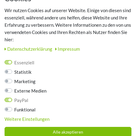
Registrieren
Wir nutzen Cookies auf unserer Website. Einige von diesen sind
Login
essenziell, während andere uns helfen, diese Website und Ihre
Erfahrung zu verbessern. Weitere Informationen zu den von uns
TOP SCHUHTHEMEN
verwendeten Cookies und Ihren Rechten als Nutzer finden Sie
hier:
Hausschuhe - Bequeme Schuhe für zuhause
Daten­schutz­erklärung
Impressum
UNTERNEHMEN
Essenziell
Kontakt
Statistik
Datenschutz
Marketing
AGB
Impressum
Externe Medien
PayPal
ZAHLUNGSARTEN
Funktional
Weitere Einstellungen
Alle akzeptieren