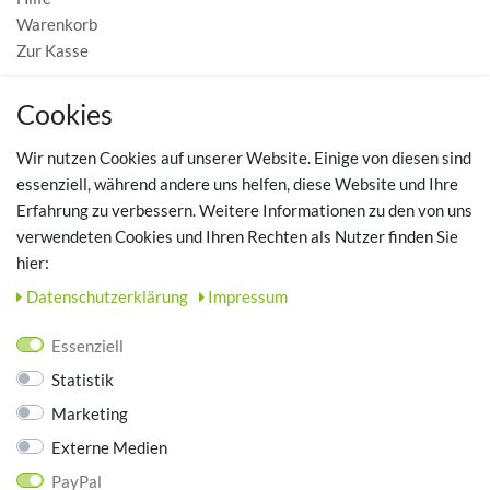
Warenkorb
Zur Kasse
MEIN KONTO
Cookies
Registrieren
Wir nutzen Cookies auf unserer Website. Einige von diesen sind
Login
essenziell, während andere uns helfen, diese Website und Ihre
Erfahrung zu verbessern. Weitere Informationen zu den von uns
TOP SCHUHTHEMEN
verwendeten Cookies und Ihren Rechten als Nutzer finden Sie
hier:
Hausschuhe - Bequeme Schuhe für zuhause
Daten­schutz­erklärung
Impressum
UNTERNEHMEN
Essenziell
Kontakt
Statistik
Datenschutz
Marketing
AGB
Impressum
Externe Medien
PayPal